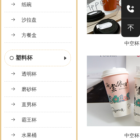
纸碗
沙拉盘
方餐盒
中空杯
塑料杯
透明杯
磨砂杯
直男杯
霸王杯
水果桶
中空杯