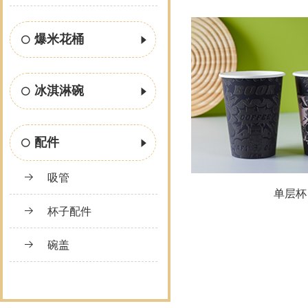
爆米花桶
冰淇淋碗
配件
吸管
单层杯
杯子配件
碗盖